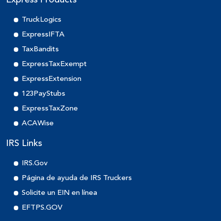
Express Products
TruckLogics
ExpressIFTA
TaxBandits
ExpressTaxExempt
ExpressExtension
123PayStubs
ExpressTaxZone
ACAWise
IRS Links
IRS.Gov
Página de ayuda de IRS Truckers
Solicite un EIN en línea
EFTPS.GOV