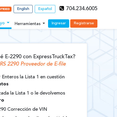
704.234.6005
English
Español
oyo
Ingresar
Registrarse
Herramientas
é E-2290 con ExpressTruckTax?
IRS 2290 Proveedor de
E-file
Enteros la Lista 1 en cuestión
utos
ada la Lista 1 o le devolvemos
ro
290 Corrección
de VIN