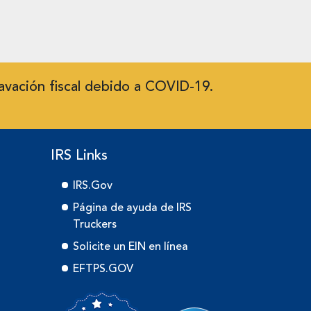
avación fiscal debido a COVID-19.
IRS Links
IRS.Gov
Página de ayuda de IRS
Truckers
Solicite un EIN en línea
EFTPS.GOV