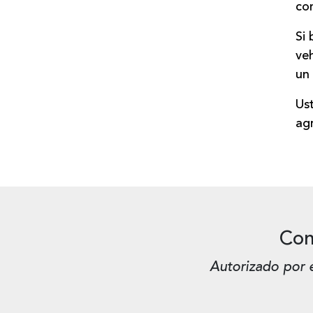
co
Si 
veh
un
Us
ag
Com
Autorizado por 