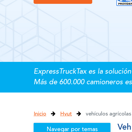
ExpressTruckTax es la solución 
Más de 600.000 camioneros es
Inicio
Hvut
vehículos agrícolas
Veh
Navegar por temas