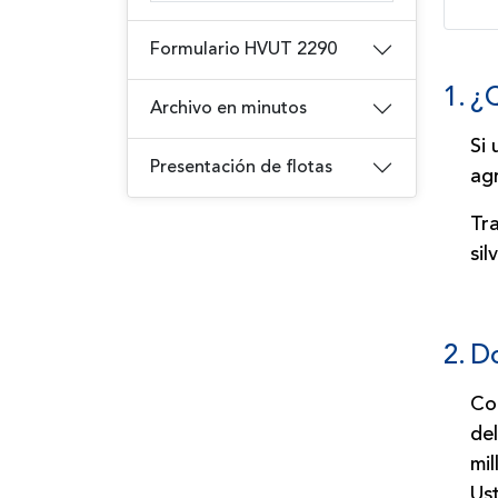
Formulario HVUT 2290
1.
¿Q
Archivo en minutos
Si 
Presentación de flotas
agr
Tra
si
2.
Do
Co
de
mil
Us