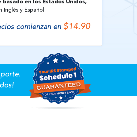
 basado en los Estados Unidos,
n Inglés y Español
$14.90
ecios comienzan en
sporte.
dos!