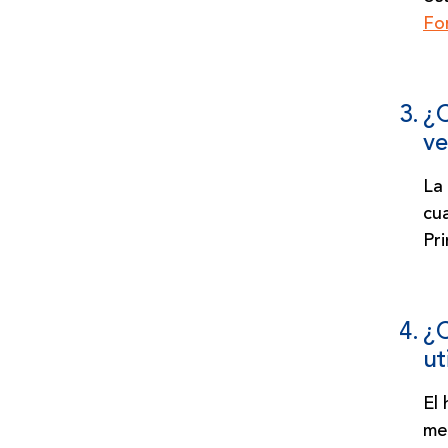
Fo
3.
¿C
ve
La 
cua
Pr
4.
¿C
ut
El 
men