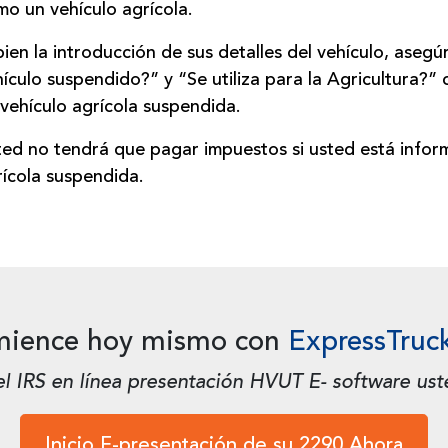
mo un vehículo agrícola.
bien la introducción de sus detalles del vehículo, ase
ículo suspendido?” y “Se utiliza para la Agricultura?”
 vehículo
agrícola suspendida.
ted no tendrá que pagar impuestos si usted está infor
rícola suspendida.
ience hoy mismo con
ExpressTruc
el IRS en línea presentación HVUT E- software ust
Inicio E-presentación de su 2290 Ahora