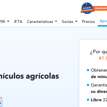
Ap
290
IFTA
Características
Socias
Precios
¿Por qu
#1 
Obtener 
ículos agrícolas
de min
Garantiz
su dine
Libre
2