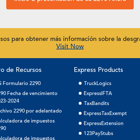
sos para obtener más información sobre la desgr
Visit Now
ro de Recursos
Express Products
S Formulario 2290
TruckLogics
90 Fecha de vencimiento
ExpressIFTA
023-2024
TaxBandits
chivo 2290 por adelantado
ExpressTaxExempt
lculadora de impuestos
ExpressExtension
290
123PayStubs
lculadora de impuestos