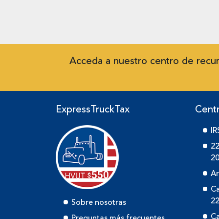
Acceda a nuestro centro de recur
ExpressTruckTax
Cent
IR
22
2
Ar
Ca
2
Sobre nosotras
Ca
Preguntas más frecuentes