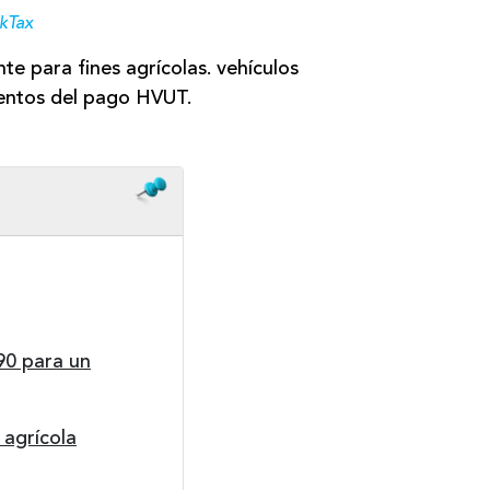
kTax
nte para fines agrícolas. vehículos
xentos del pago HVUT.
290 para un
 agrícola